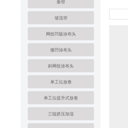
垂帘
坡流帘
网纹凹版涂布头
微凹涂布头
斜网纹涂布头
单工位放卷
单工位提升式放卷
三辊挤压加湿