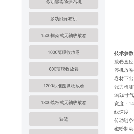
多功能实验涂布机
多功能涂布机
1500框架式无轴收放卷
1000薄膜收放卷
技术参数
放卷直径：
800薄膜收放卷
停机放卷
卷材下出
1200标准圆盘收放卷
张力检测
3或6寸
1300墙板式无轴收放卷
宽度：1
线速度：10
狭缝
传动链条
磁粉制动