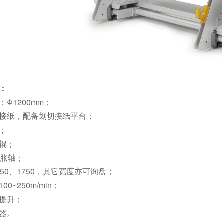
：
Φ1200mm；
接纸，配备划切接纸平台；
；
辊；
气胀轴；
450、1750，其它宽度亦可询盘；
0~250m/min；
提升；
器。