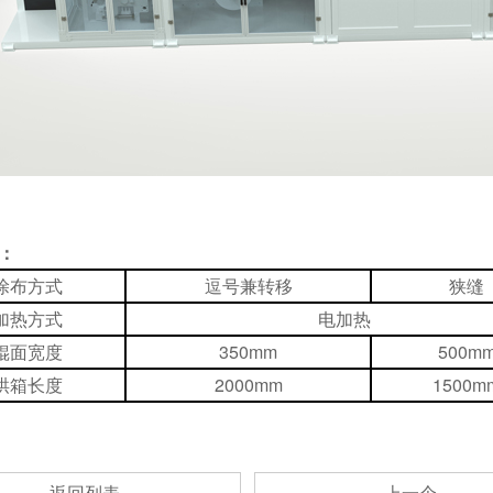
：
涂布方式
逗号兼转移
狭缝
加热方式
电加热
辊面宽度
350mm
500m
烘箱长度
2000mm
1500m
返回列表
上一个