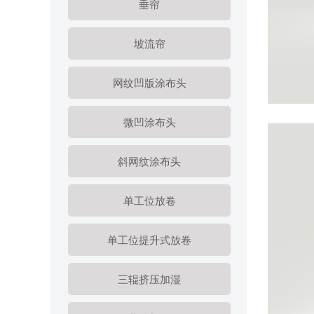
垂帘
坡流帘
网纹凹版涂布头
微凹涂布头
斜网纹涂布头
单工位放卷
单工位提升式放卷
三辊挤压加湿