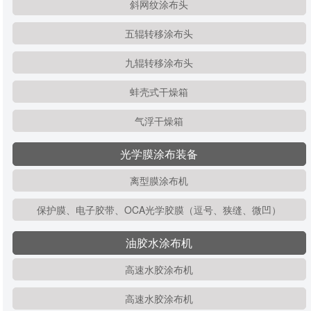
斜网纹涂布头
五辊转移涂布头
九辊转移涂布头
蚌壳式干燥箱
气浮干燥箱
光学膜涂布装备
离型膜涂布机
保护膜、电子胶带、OCA光学胶膜（逗号、狭缝、微凹）
油胶水涂布机
高速水胶涂布机
高速水胶涂布机