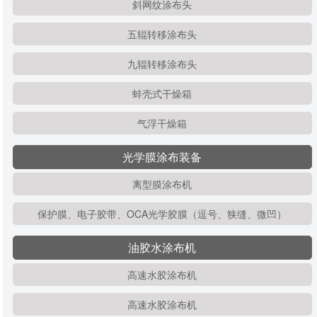
斜网纹涂布头
五辊转移涂布头
九辊转移涂布头
蚌壳式干燥箱
气浮干燥箱
光学膜涂布装备
离型膜涂布机
保护膜、电子胶带、OCA光学胶膜（逗号、狭缝、微凹）
油胶水涂布机
高速水胶涂布机
高速水胶涂布机